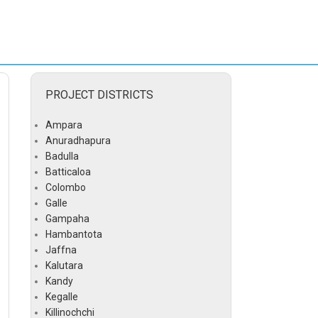
PROJECT DISTRICTS
Ampara
Anuradhapura
Badulla
Batticaloa
Colombo
Galle
Gampaha
Hambantota
Jaffna
Kalutara
Kandy
Kegalle
Killinochchi