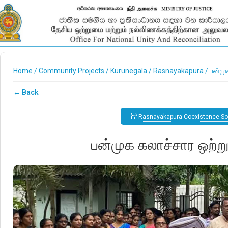
Home
/
Community Projects
/
Kurunegala
/
Rasnayakapura
/
பன்மு
← Back
Rasnayakapura Coexistence S
பன்முக கலாச்சார ஒற்ற