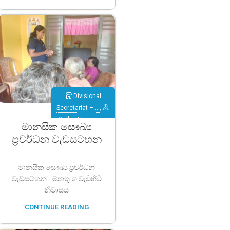
Divisional
Secretariat –…
,
Galle
,
Niyagama
මානසික සෞඛ්‍ය
ප්‍රවර්ධන වැඩසටහන
මානසික සෞඛ්‍ය ප්‍රවර්ධන
වැඩසටහන - මනතුංග වැඩිහිටි
නිවාසය
CONTINUE READING