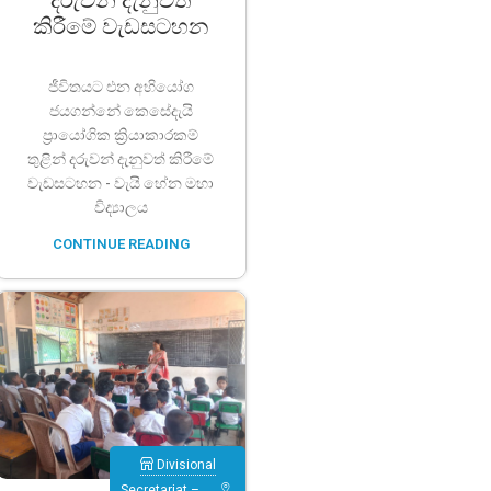
කිරීමේ වැඩසටහන
ජීවිතයට එන අභියෝග
ජයගන්නේ කෙසේදැයි
ප්‍රායෝගික ක්‍රියාකාරකම්
තුළින් දරුවන් දැනුවත් කිරීමේ
වැඩසටහන - වැයි හේන මහා
විද්‍යාලය
CONTINUE READING
Divisional
Secretariat –…
,