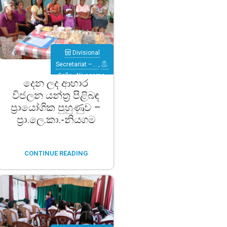
Divisional
Secretariat –…
,
Galle
,
Niyagama
දෙන ලද ආහාර
විජලන යන්ත්‍ර පිළිබඳ
ප්‍රායෝගික පුහුණුව –
ප්‍රා.ලෙ.කා.-නියගම
CONTINUE READING