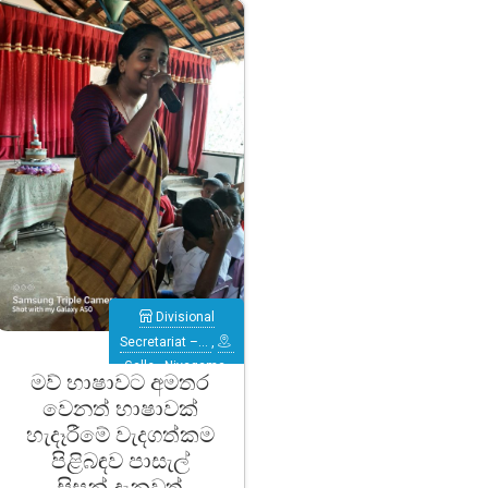
Divisional
Secretariat –…
,
Galle
,
Niyagama
මව් භාෂාවට අමතර
වෙනත් භාෂාවක්
හැදෑරීමේ වැදගත්කම
පිළිබඳව පාසැල්
සිසුන් දැනුවත්