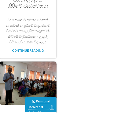
කිරීමේ වැඩසටහන
මව් භාෂාවට අමතර වෙනත්
භාෂාවක් හැදෑරීමේ වැදගත්කම
පිළිබඳව පාසැල් සිසුන් දැනුවත්
කිරීමේ වැඩසටහන - උතුරු
පිටිගල පියරතන විද්‍යාලය
CONTINUE READING
Divisional
Secretariat –…
,
Galle
,
Niyagama