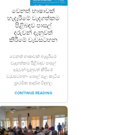
Galle
,
Niyagama
වෙනත් භාෂාවක්
හැදෑරීමේ වැදගත්කම
පිළිබඳව පාසල්
දරුවන් දැනුවත්
කිරීමේ වැඩසටහන
වෙනත් භාෂාවක් හැදෑරීමේ
වැදගත්කම පිළිබඳව පාසල්
දරුවන් දැනුවත් කිරීමේ
වැඩසටහන- පොල් පැල කැටිය
ප්‍රාථමික ආදර්ශ විදුහල
CONTINUE READING