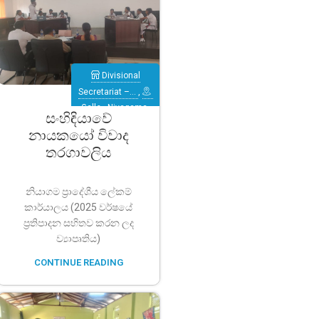
Divisional
Secretariat –…
,
Galle
,
Niyagama
සංහිඳියාවේ
නායකයෝ විවාද
තරගාවලිය
නියාගම ප්‍රාදේශීය ලේකම්
කාර්යාලය (2025 වර්ෂයේ
ප්‍රතිපාදන සහිතව කරන ලද
ව්‍යාපෘතිය)
CONTINUE READING