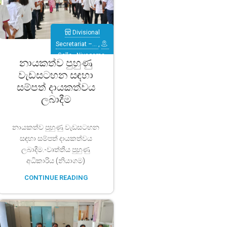
Divisional
Secretariat –…
,
Galle
,
Niyagama
නායකත්ව පුහුණු
වැඩසටහන සඳහා
සම්පත් දායකත්වය
ලබාදීම
නායකත්ව පුහුණු වැඩසටහන
සඳහා සම්පත් දායකත්වය
ලබාදීම.-වෘත්තීය පුහුණු
අධිකාරිය (නියාගම)
CONTINUE READING