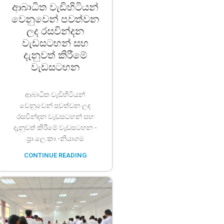
ආබාධිත වැඩිහිටියන්
වෙනුවෙන් පවත්වන
ලද රසවින්දන
වැඩසටහන් සහ
දැනුවත් කිරීමේ
වැඩසටහන
ආබාධිත වැඩිහිටියන්
වෙනුවෙන් පවත්වන ලද
රසවින්දන වැඩසටහන් සහ
දැනුවත් කිරීමේ වැඩසටහන -
ප්‍රා.ලෙ.කා.-නියාගම
CONTINUE READING