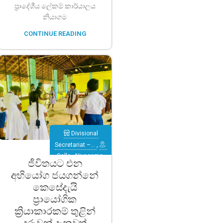
ප්‍රාදේශීය ලේකම් කාර්යාලය
නියාගම
CONTINUE READING
Divisional
Secretariat –…
,
Galle
,
Niyagama
ජීවිතයට එන
අභියෝග ජයගන්නේ
කෙසේදැයි
ප්‍රායෝගික
ක්‍රියාකාරකම් තුළින්
දරුවන් දැනුවත්