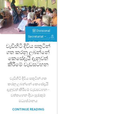
Divisional
Secretariat –…
,
Galle
,
Niyagama
වැඩිහිටි දිවිය සතුටින්
ගත කරනු ලබන්නේ
කෙසේදැයි දැනුවත්
කිරීමේ වැඩසටහන
වැඩිහිටි දිවිය සතුටින් ගත
කරනු ලබන්නේ කෙසේදැයි
දැනුවත් කිරීමේ වැඩසටහන -
වත්තහෙන දිවා සුරැකුම්
මධ්‍යස්ථානය
CONTINUE READING