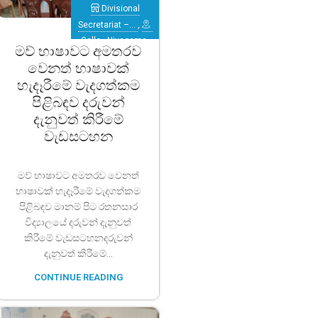
Divisional
Secretariat –…
,
Galle
,
Niyagama
මව් භාෂාවට අමතරව
වෙනත් භාෂාවක්
හැදෑරීමේ වැදගත්කම
පිළිබඳව දරුවන්
දැනුවත් කිරීමේ
වැඩසටහන
මව් භාෂාවට අමතරව වෙනත්
භාෂාවක් හැදෑරීමේ වැදගත්කම
පිළිබඳව මානම් පිට රතනසාර
විද්‍යාලයේ දරුවන් දැනුවත්
කිරීමේ වැඩසටහනදරුවන්
දැනුවත් කිරීමේ...
CONTINUE READING