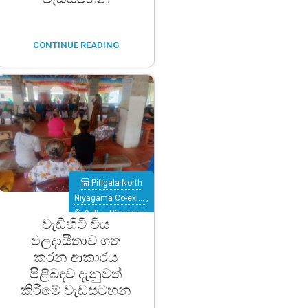
CONTINUE READING
Pitigala North
Niyagama Co-exi…
,
Galle
,
Niyagama
වැඩිහිටි විය
ඵලදායීතාව ගත
කරන ආකාරය
පිළිබඳව දැනුවත්
කිරීමේ වැඩසටහන