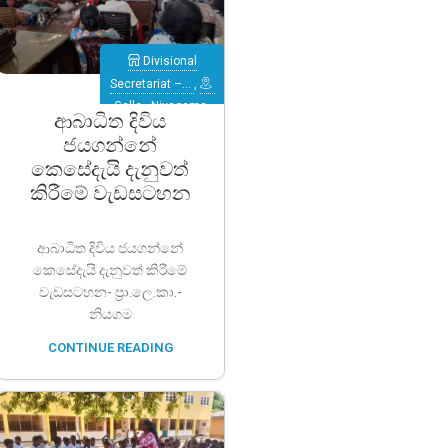
Divisional
Secretariat –…
,
Galle
,
Niyagama
ආබාධිත දිවිය
ජයගන්නේ
කෙසේදැයි දැනුවත්
කිරීමේ වැඩසටහන
ආබාධිත දිවිය ජයගන්නේ
කෙසේදැයි දැනුවත් කිරීමේ
වැඩසටහන- ප්‍රා.ලෙ.කා.-
නියගම
CONTINUE READING