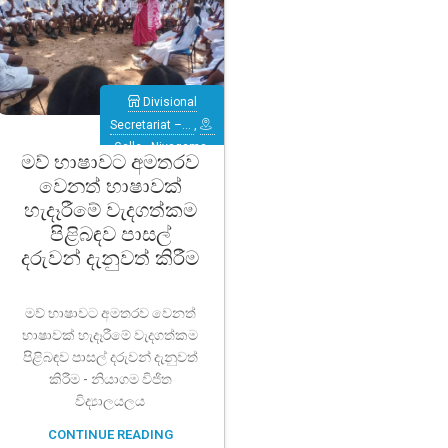
Divisional
Secretariat –…
,
Galle
,
Niyagama
මව් භාෂාවට අමතරව
වෙනත් භාෂාවක්
හැදෑරීමේ වැදගත්කම
පිළිබඳව පාසල්
දරුවන් දැනුවත් කිරීම
මව් භාෂාවට අමතරව වෙනත්
භාෂාවක් හැදෑරීමේ වැදගත්කම
පිළිබඳව පාසල් දරුවන් දැනුවත්
කිරීම - නියාගම විජිත
විද්‍යාලයලය
CONTINUE READING