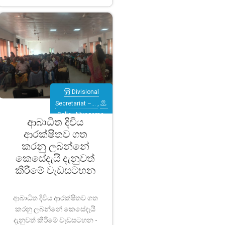
Divisional
Secretariat –…
,
Galle
,
Niyagama
ආබාධිත දිවිය
ආරක්ෂිතව ගත
කරනු ලබන්නේ
කෙසේදැයි දැනුවත්
කිරීමේ වැඩසටහන
ආබාධිත දිවිය ආරක්ෂිතව ගත
කරනු ලබන්නේ කෙසේදැයි
දැනුවත් කිරීමේ වැඩසටහන -