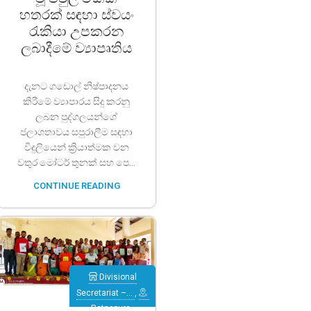
Palugaswewa
හතරක් සඳහා ස්වයං
රැකියා උපකරන
ලබාදීමේ ව්‍යාපෘතිය
දැනට ගඩොල් නිෂ්පාදනය
කිරීමේ ව්‍යාපාරය සිදු කරනු
ලබන පුද්ගලයන්ගේ
ජලාශතාවය සපුරාලීම සඳහා
විදුලියෙන් ක්‍රියාත්මක වන
වතුර මෝටර් තුනක් සහ පෙ...
CONTINUE READING
Divisional
Secretariat –…
,
Ratnapura
,