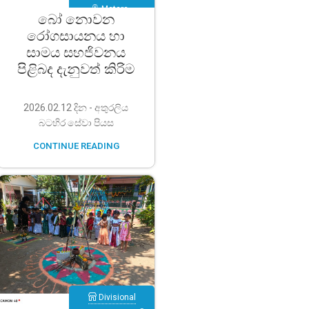
Matara
,
බෝ නොවන
Athuraliya
රෝගසායනය හා
සාමය සහජිවනය
පිළිබද දැනුවත් කිරිම
2026.02.12 දින - අතුරලිය
බටහිර සේවා පියස
CONTINUE READING
Divisional