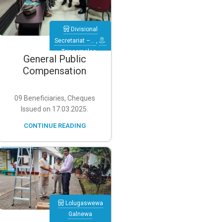
Divisional
Secretariat –…
,
Trincomalee
,
General Public
Muthur
Compensation
09 Beneficiaries, Cheques
Issued on 17.03.2025.
CONTINUE READING
Lolugaswewa
Galnewa