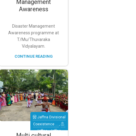
Management
(Eachchilampattu)
Awareness
Disaster Management
Awareness programme at
T/Mu/Thuvaraka
Vidyalayam.
CONTINUE READING
Jaffna Divisional
Coexistence …
,
Jaffna
,
Jaffna
Multi cultural