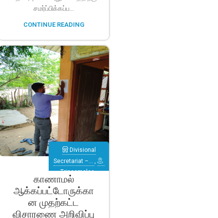
சமர்ப்பிக்கப்ப...
CONTINUE READING
Divisional
Secretariat –…
,
Trincomalee
,
காணாமல்
Verugal
ஆக்கப்பட்டோருக்கா
(Eachchilampattu)
ன முதற்கட்ட
விசாரணை அறிவிப்பு