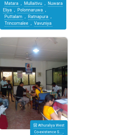
Matara
,
Mullaitivu
,
Nuwara
Eliya
,
Polonnaruwa
,
Puttalam
,
Ratnapura
,
Trincomalee
,
Vavuniya
Athuraliya West
Co-existence S…
,