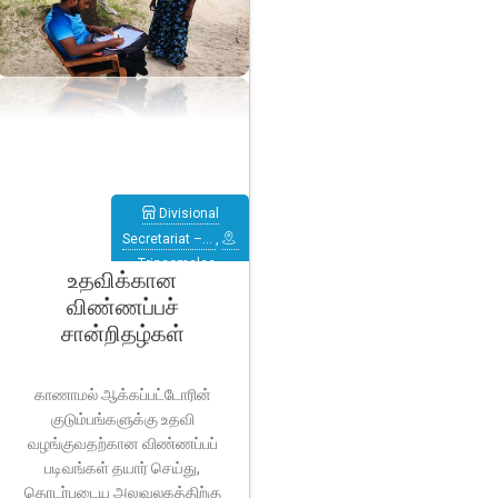
Divisional
Secretariat –…
,
Trincomalee
,
உதவிக்கான
Verugal
விண்ணப்பச்
(Eachchilampattu)
சான்றிதழ்கள்
காணாமல் ஆக்கப்பட்டோரின்
குடும்பங்களுக்கு உதவி
வழங்குவதற்கான விண்ணப்பப்
படிவங்கள் தயார் செய்து,
தொடர்புடைய அலுவலகத்திற்கு