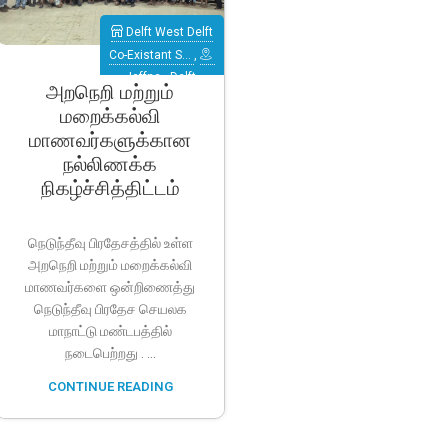
Delft West Delft
Co-Existant S…
,
Jaffna
,
Delft
அறநெறி மற்றும்
மறைக்கல்வி
மாணவர்களுக்கான
நல்லிணக்க
நிகழ்ச்சித்திட்டம்
நெடுந்தீவு பிரதேசத்தில் உள்ள
அறநெறி மற்றும் மறைக்கல்வி
மாணவர்களை ஒன்றிணைத்து
நெடுந்தீவு பிரதேச செயலக
மாநாட்டு மண்டபத்தில்
நடைபெற்றது . ...
CONTINUE READING