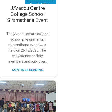
S…
,
Jaffna
,
J/Vaddu Centre
Valikamam West
College School
(Chankanai)
Siramathana Event
The j/vaddu centre college
school environmental
siramathana event was
held on 26.12.2025. The
coexistence society
members and public pa...
CONTINUE READING