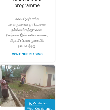
programme
சகவாழ்வுச் சங்க
மக்களுக்கான ஒளிமயமான
நல்லிணக்கத்துக்கான
நிகழ்வாக இவ் பல்லின கலாசார
விழா சிறப்பான முறையில்
நடைபெற்றது.
CONTINUE READING
Vaddu South
West Coexistence