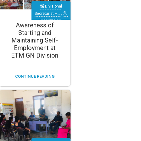
Divisional
Secretariat –…
,
Trincomalee
,
Awareness of
Verugal
Starting and
(Eachchilampattu)
Maintaining Self-
Employment at
ETM GN Division
CONTINUE READING