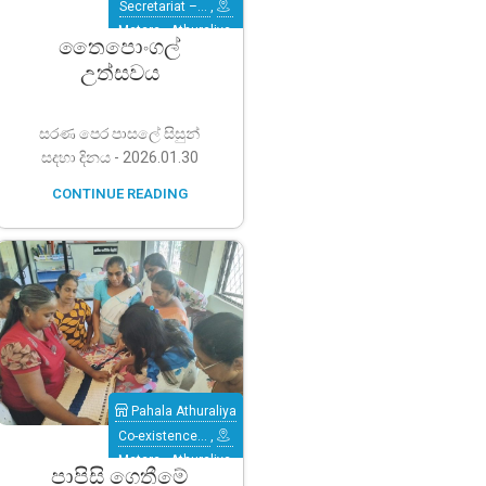
Secretariat –…
,
Matara
,
Athuraliya
තෛපොංගල්
උත්සවය
සරණ පෙර පාසලේ සිසුන්
සදහා දිනය - 2026.01.30
CONTINUE READING
Pahala Athuraliya
Co-existence…
,
Matara
,
Athuraliya
පාපිසි ගෙතීමේ