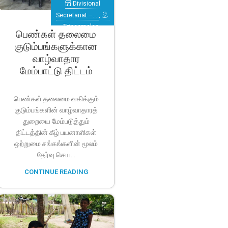
Divisional
Secretariat –…
,
Trincomalee
,
பெண்கள் தலைமை
Verugal
குடும்பங்களுக்கான
(Eachchilampattu)
வாழ்வாதார
மேம்பாட்டு திட்டம்
பெண்கள் தலைமை வகிக்கும்
குடும்பங்களின் வாழ்வாதாரத்
துறையை மேம்படுத்தும்
திட்டத்தின் கீழ் பயனாளிகள்
ஒற்றுமை சங்கங்களின் மூலம்
தேர்வு செய...
CONTINUE READING