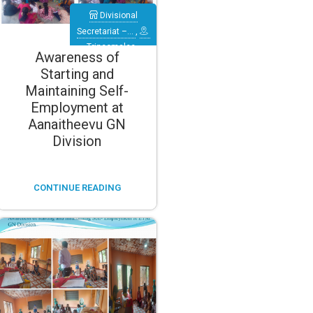
Divisional
Secretariat –…
,
Trincomalee
,
Awareness of
Verugal
Starting and
(Eachchilampattu)
Maintaining Self-
Employment at
Aanaitheevu GN
Division
CONTINUE READING