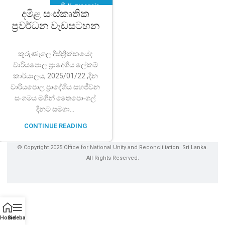
Kurunegala
,
දමිළ සංස්කෘතික
Wariyapola
ප්‍රවර්ධන වැඩසටහන
කුරුණෑගල දිස්ත්‍රික්කයේද
වාරියපොල ප්‍රාදේශීය ලේකම්
කාර්යාලය, 2025/01/22 ,දින
වාරියපොල ප්‍රාදේශිය සහජීවන
සංගමය මගින් තෛපොංගල්
දිනට සමගා...
CONTINUE READING
© Copyright 2025 Office for National Unity and Reconcliliation. Sri Lanka.
All Rights Reserved.
Home
Sidebar