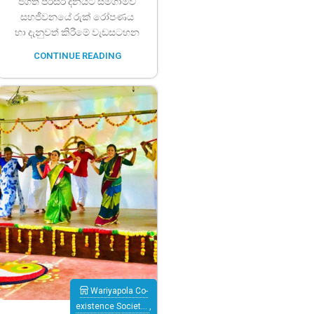
ජගත් පරිසර දිනයට සමගාමීව
සහජීවනයේ රුක් රෝපණය
හා දැනුවත් කිරීමේ වැඩසටහන
CONTINUE READING
Wariyapola Co-
existence Societ…
,