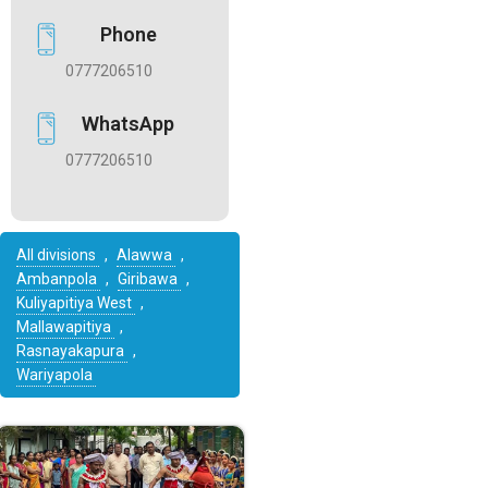
Phone
0777206510
WhatsApp
0777206510
All divisions
,
Alawwa
,
Ambanpola
,
Giribawa
,
Kuliyapitiya West
,
Mallawapitiya
,
Rasnayakapura
,
Wariyapola