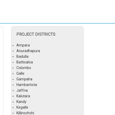
PROJECT DISTRICTS
Ampara
Anuradhapura
Badulla
Batticaloa
Colombo
Galle
Gampaha
Hambantota
Jaffna
Kalutara
Kandy
Kegalle
Killinochchi