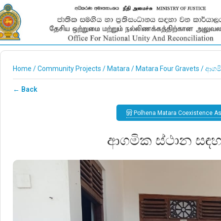
Home
/
Community Projects
/
Matara
/
Matara Four Gravets
/
ආගමි
← Back
Polhena Matara Coexistence A
ආගමික ස්ථාන සඳහා 