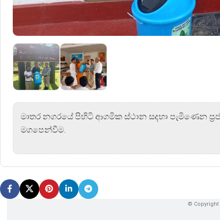
මාතර නගරයේ පිහිටි ආගමික ස්ථාන සදහා පැමිණෙන ප්‍රජ
මගපෙන්වීම.
© Copyright 