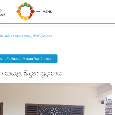
MENU
ක ස්ථාන සඳහා කසළ බදුන් ප්‍රදානය
ss…
,
Matara
,
Matara Four Gravets
කසළ බදුන් ප්‍රදානය