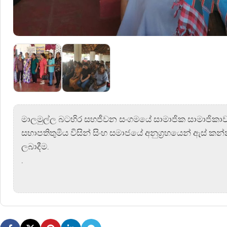
මාලමුල්ල බටහිර සහජීවන සංගමයේ සාමාජික සාමාජිකා
සභාපතිතුමිය විසින් සිංහ සමාජයේ අනුග්‍රහයෙන් ඇස් කන
ලබාදීම.
.