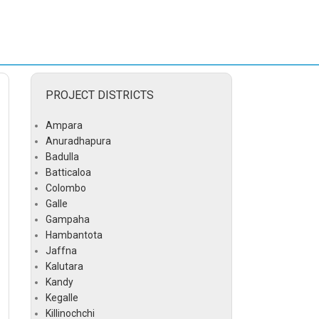
PROJECT DISTRICTS
Ampara
Anuradhapura
Badulla
Batticaloa
Colombo
Galle
Gampaha
Hambantota
Jaffna
Kalutara
Kandy
Kegalle
Killinochchi