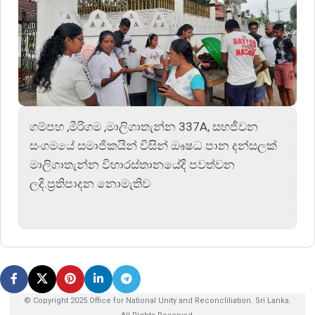
ගම්පහ ,මීරිගම ,මාලිගාතැන්න 337A, සහජීවන
සංගමයේ සමාජිකයින් විසින් ඖෂධ පාන දන්සලක්
මාලිගාතැන්න විහාරස්තානයේදි පවත්වන
ලදි.ප්‍රතිපාදන නොමැතිව
© Copyright 2025 Office for National Unity and Reconcliliation. Sri Lanka.