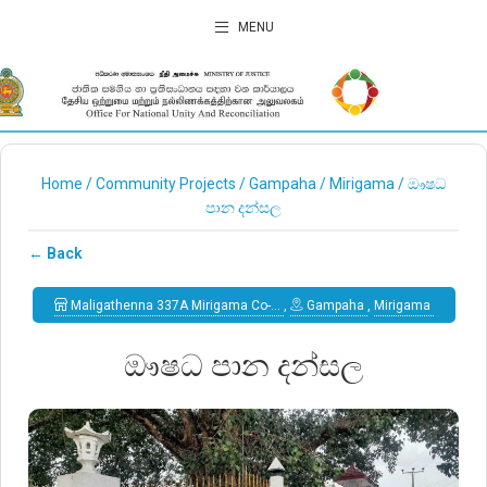
MENU
Home
/
Community Projects
/
Gampaha
/
Mirigama
/
ඖෂධ
පාන දන්සල
← Back
Maligathenna 337A Mirigama Co-…
,
Gampaha
,
Mirigama
ඖෂධ පාන දන්සල