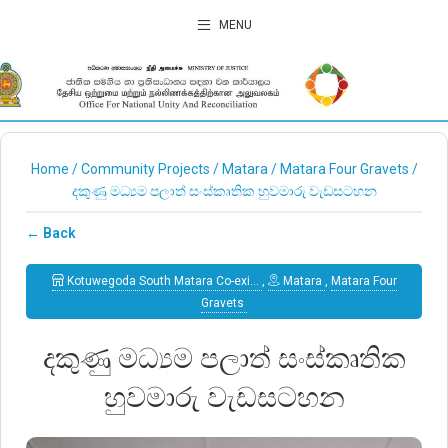
MENU
Home
/
Community Projects
/
Matara
/
Matara Four Gravets
/
දකුණු මධ්‍යම පලාත් සංස්කෘතික හුවමාරු වැඩසටහන
← Back
Kotuwegoda South Matara Co-exi…
,
Matara
,
Matara Four
Gravets
දකුණු මධ්‍යම පලාත් සංස්කෘතික
හුවමාරු වැඩසටහන