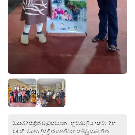
මාතර දිස්ත්‍රික් වැඩසටහන . නුවරඑළිය දක්වා. දින
04 කි. මාතර දිස්ත්‍රික් සහජිවන කමිටු සාමාජික