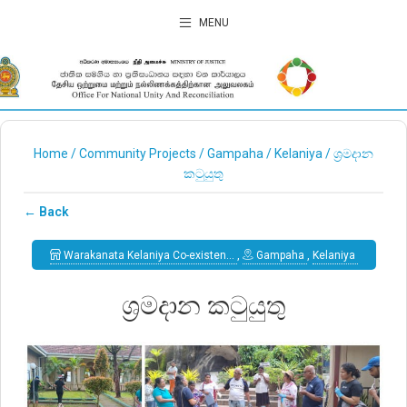
MENU
Home
/
Community Projects
/
Gampaha
/
Kelaniya
/
ශ්‍රමදාන
කටුයුතු
← Back
Warakanata Kelaniya Co-existen…
,
Gampaha
,
Kelaniya
ශ්‍රමදාන කටුයුතු