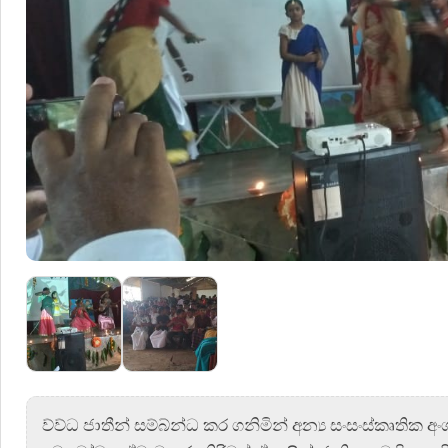
ව්ව්ධ ජාතීන් සම්බ්න්ධ කර ගනිමින් අන්‍ය සංසංස්කෘතික අං