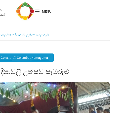
MENU
 ආලෝකය දිපාවලි උත්සව සැමරුම
 Co-ex…
,
Colombo
,
Homagama
ිපාවලි උත්සව සැමරුම