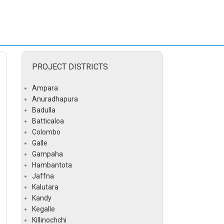
PROJECT DISTRICTS
Ampara
Anuradhapura
Badulla
Batticaloa
Colombo
Galle
Gampaha
Hambantota
Jaffna
Kalutara
Kandy
Kegalle
Killinochchi