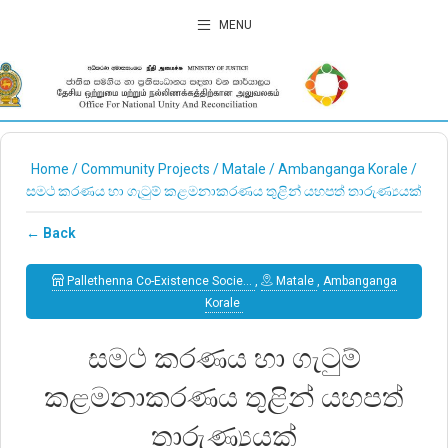
MENU
Home
/
Community Projects
/
Matale
/
Ambanganga Korale
/
සමථ කරණය හා ගැටුම් කළමනාකරණය තුළින් යහපත් තාරුණ්‍යයක්
← Back
Pallethenna Co-Existence Socie…
,
Matale
,
Ambanganga
Korale
සමථ කරණය හා ගැටුම්
කළමනාකරණය තුළින් යහපත්
තාරුණ්‍යයක්