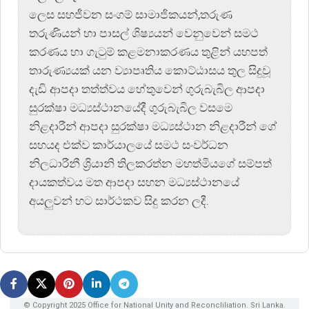
ලෙස සහජීවන සංගම් සාමාජිකයන්,තරුණ
තරුණියන් හා පාසල් ශිෂ්‍යයන් වෙනුවෙන් සමථ
කරණය හා ගැටුම් කළමනාකරණය තුළින් යහපත්
තාරුණ්‍යයක් යන ව්‍යාපෘතිය කොට්ඨාසය තුල සිදුවූ
දැඩි ආපදා තත්ත්වය හේතුවෙන් ගුරුබැබිල ආපදා
සුරක්ෂා මධ්‍යස්ථානයේදී ගුරුබැබිල වසමෙ
නිළදාරීන් ආපදා සුරක්ෂා මධ්‍යස්ථාන නිළදාරීන් ගේ
සහයද එක්ව කාර්යාලයේ සමථ සංවර්ධන
නිලධාරීනී ශ්‍රියානි තිලකරත්න මහත්මියගේ සම්පත්
දායකත්වය මත ආපදා සහන මධ්‍යස්ථානයේ
අයලුවන් හට සාර්ථකව සිදු කරන ලදී.
© Copyright 2025 Office for National Unity and Reconcliliation. Sri Lanka.