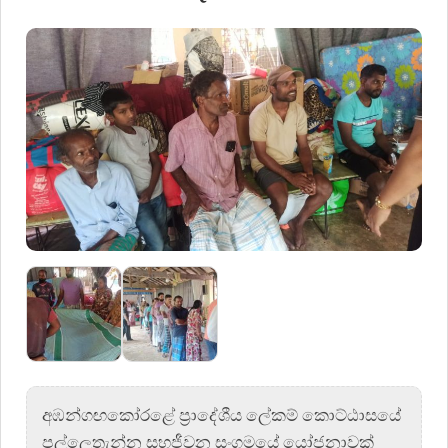
අඹන්ගඟකෝරළේ ප්‍රාදේශීය ලේකම් කොට්ඨාසයේ
පල්ලෙතැන්න සහජීවන සංගමයේ යෝජනාවක්