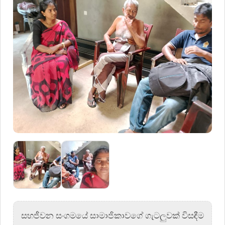
සහජීවන සංගමයේ සාමාජිකාවගේ ගැටලුවක් විසඳීම