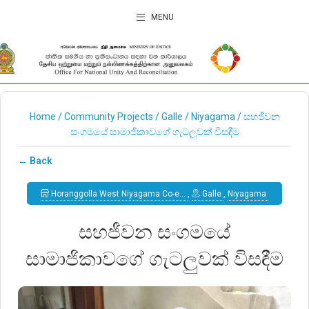
MENU
Home
/
Community Projects
/
Galle
/
Niyagama
/
සහජීවන
සංගමයේ සාමාජිකාවගේ ගැටලුවක් විසඳීම
← Back
Horanggolla West Niyagama Co-e…
,
Galle
,
Niyagama
සහජීවන සංගමයේ
සාමාජිකාවගේ ගැටලුවක් විසඳීම