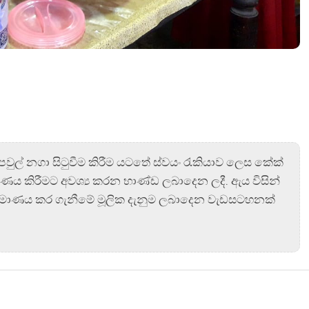
පවුල්‍ නගා සිටුවීම කිරීම යටතේ ස්වයං රැකියාව ලෙස කේක්
මාණය කිරීමට අවශ්‍ය කරන භාණ්ඩ ලබාදෙන ලදී. ඇය‍‍ විසින්
ර්මාණය කර ගැනීමේ මූලික දැනුම ලබාදෙන වැඩසටහනක්