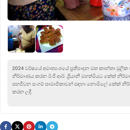
2024 වර්ෂයේ අමාත්‍යංශයේ ප්‍රතිපාදන මත කාන්තා මූලික 
නිර්මාණය කරන ඊ.ජී.ආර්. ශ්‍රියානි මහත්මියට කේක් නිර්
සහජීවන සංගම් සාමාජිකාවන් සඳහා නොමිලේ කේක් නි
කරන ලදී.