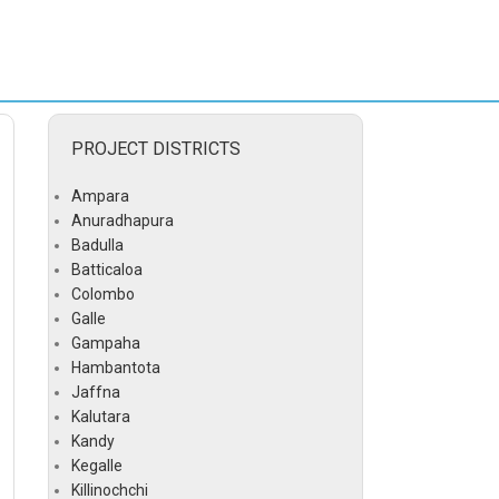
PROJECT DISTRICTS
Ampara
Anuradhapura
Badulla
Batticaloa
Colombo
Galle
Gampaha
Hambantota
Jaffna
Kalutara
Kandy
Kegalle
Killinochchi