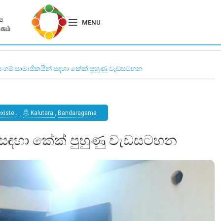
MENU
ංගම් සාමාජිකයින් සඳහා කේක් පුහුණු වැඩසටහන
xiste…
,
Kalutara
,
Bandaragama
 සඳහා කේක් පුහුණු වැඩසටහන