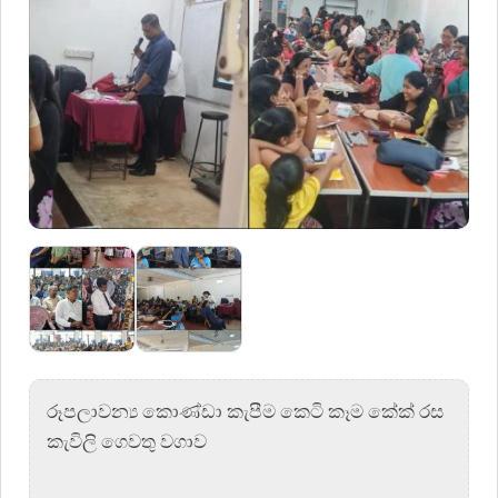
රූපලාවන්‍ය කොණ්ඩා කැපීම කෙටි කෑම කේක් රස
කැවිලි ගෙවතු වගාව