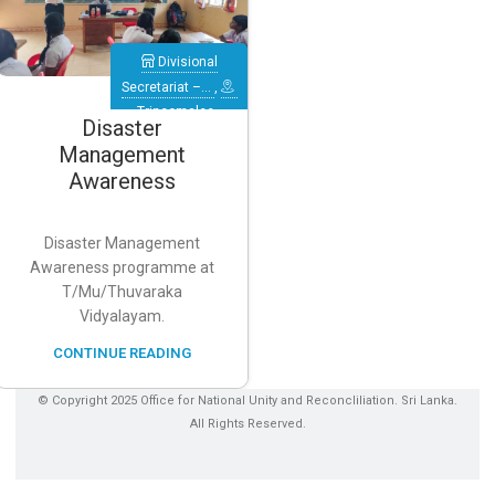
Divisional
Secretariat –…
,
Trincomalee
,
Disaster
Verugal
Management
(Eachchilampattu)
Awareness
Disaster Management
Awareness programme at
T/Mu/Thuvaraka
Vidyalayam.
CONTINUE READING
© Copyright 2025 Office for National Unity and Reconcliliation. Sri Lanka.
All Rights Reserved.