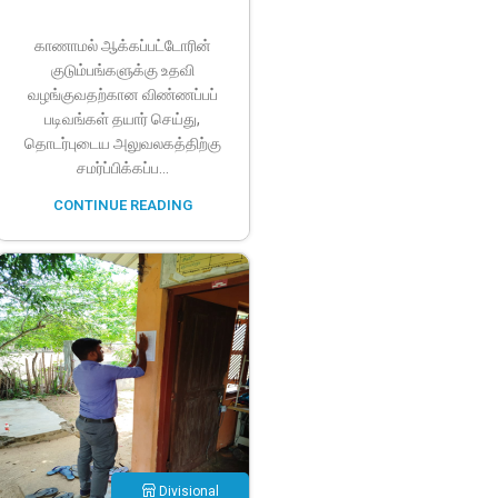
காணாமல் ஆக்கப்பட்டோரின்
குடும்பங்களுக்கு உதவி
வழங்குவதற்கான விண்ணப்பப்
படிவங்கள் தயார் செய்து,
தொடர்புடைய அலுவலகத்திற்கு
சமர்ப்பிக்கப்ப...
CONTINUE READING
Divisional