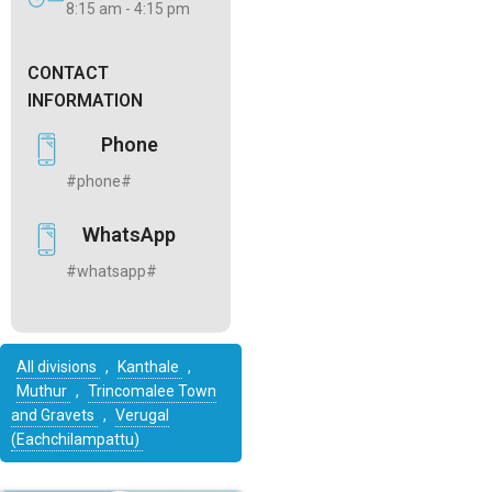
8:15 am - 4:15 pm
CONTACT
INFORMATION
Phone
#phone#
WhatsApp
#whatsapp#
All divisions
,
Kanthale
,
Muthur
,
Trincomalee Town
and Gravets
,
Verugal
(Eachchilampattu)