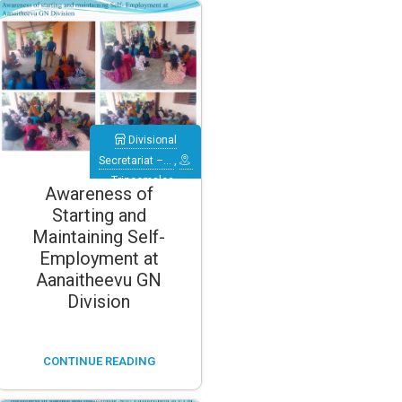
Divisional
Secretariat –…
,
Trincomalee
,
Awareness of
Verugal
Starting and
(Eachchilampattu)
Maintaining Self-
Employment at
Aanaitheevu GN
Division
CONTINUE READING