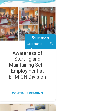
Divisional
Secretariat –…
,
Trincomalee
,
Awareness of
Verugal
Starting and
(Eachchilampattu)
Maintaining Self-
Employment at
ETM GN Division
CONTINUE READING