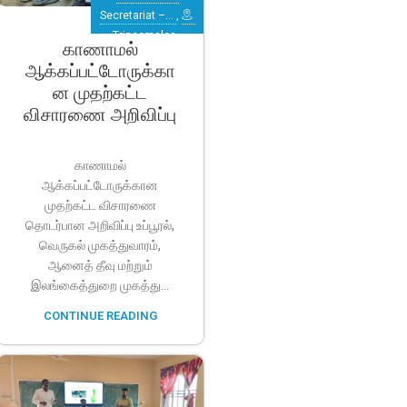
Secretariat –…
,
Trincomalee
,
காணாமல்
Verugal
ஆக்கப்பட்டோருக்கா
(Eachchilampattu)
ன முதற்கட்ட
விசாரணை அறிவிப்பு
காணாமல்
ஆக்கப்பட்டோருக்கான
முதற்கட்ட விசாரணை
தொடர்பான அறிவிப்பு உப்பூரல்,
வெருகல் முகத்துவாரம்,
ஆனைத் தீவு மற்றும்
இலங்கைத்துறை முகத்து...
CONTINUE READING