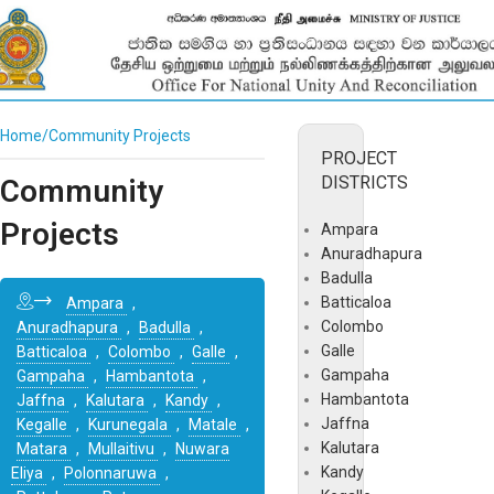
Home
Community Projects
PROJECT
DISTRICTS
Community
Projects
Ampara
Anuradhapura
Badulla
Batticaloa
Ampara
,
Colombo
Anuradhapura
,
Badulla
,
Galle
Batticaloa
,
Colombo
,
Galle
,
Gampaha
Gampaha
,
Hambantota
,
Hambantota
Jaffna
,
Kalutara
,
Kandy
,
Jaffna
Kegalle
,
Kurunegala
,
Matale
,
Kalutara
Matara
,
Mullaitivu
,
Nuwara
Kandy
Eliya
,
Polonnaruwa
,