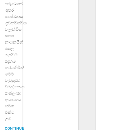
තරුණයන්
අතර
සහජිවනය
,ප්‍රචන්ඩත්වය
වැලක්විම
සඳහා
නායකයින්
පෙල
ගැස්විම
පදනම්
කරගනිමින්
මෙම
වැඩමුළුුව
චයිල්කෙයා
පාත්ලංකා
ආයතනය
සමග
එක්ව
උඩ...
CONTINUE