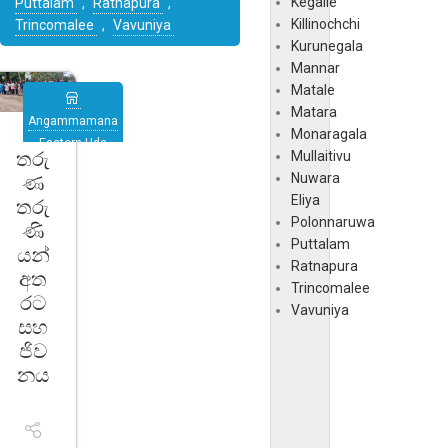
Kegalle
Puttalam
,
Ratnapura
,
Killinochchi
Trincomalee
,
Vavuniya
Kurunegala
Mannar
Matale
Matara
Angammamana
Monaragala
Eastern Uda
තරු
Mullaitivu
Provin…
,
Nuwara
ණ
Kandy
,
Eliya
තරු
Udapalatha
Polonnaruwa
ණි
Puttalam
යන්
Ratnapura
අත
Trincomalee
රට
Vavuniya
සහ
ජිව
නය