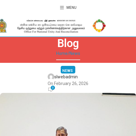
MENU
Blog
Home
News
NEWS
slwebadmin
On February 26, 2026
0