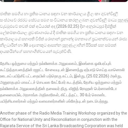
ජාතික සමගිය හා ප්‍රතිසංධානය සඳහා වන කාර්යාලය ශ්‍රී ලංකා ගුවන්විදුලි
සංස්ථාවේ රජරට සේවය සමග සංවිධානය කරනු ලබන ගුවන්විදුලි මාධ්‍ය පුහුණු
වැඩමුළුවේ තවත් එක් අධියරක් අද (2026.02.25) දින අනුරාධපුර දිස්ත්‍රික්
ලේකම්කාර්යාල ශ්‍රවණාගාරයේ දී ජාතික සමගිය හා ප්‍රතිසංධානය සඳහා වන
කාර්යාලයේ සභාපති විජිත් රොහාන් ප්‍රනාන්දු මහතාගේ ප්‍රධානත්වයෙන් රාජ්‍ය
නිලධාරීන් හා 30 දෙනෙකුට ආසන්න පුහුණු ලාභීන් පිරිසක් සහ සම්පත්
දායකයින්ගේ සහභාගීත්වයෙන් පැවැත්විණි.
தேசிய ஒற்றுமை மற்றும் நல்லிணக்க அலுவலகம், இலங்கை ஒலிபரப்புக்
கூட்டுத்தாபனத்தின் ரஜரட்ட சேவையுடன் இணைந்து ஏற்பாடு செய்த வானொலி
ஊடகப் பயிற்சிப் பட்டறையின் மற்றொரு கட்டம், இன்று, (25.02.2026) அன்று,
அனுராதபுரம் மாவட்டச் செயலக கேட்போர் கூடத்தில், தேசிய ஒற்றுமை மற்றும்
நல்லிணக்க அலுவலகத்தின் தலைவர் திரு. விஜித் ரோஹன் பெர்னாண்டோ
தலைமையில், அரசாங்க அதிகாரிகள், கிட்டத்தட்ட 30 பேர் கொண்ட
பயிற்சியாளர்கள் மற்றும் வளவாளர்களின் பங்கேற்புடன் நடைபெற்றது.
Another phase of the Radio Media Training Workshop organized by the
Office for National Unity and Reconciliation in conjunction with the
Rajarata Service of the Sri Lanka Broadcasting Corporation was held