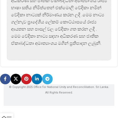
අධිකරණ සහ ජාතික ඒකාබද්ධතා අමාත්‍යාංශය රාජ්‍ය
භාෂා සතිය නිමිත්තෙන් එක්මොලි වේදිකා නමින්
වේදිකා නාට්‍යක් නිර්මාණය කරන ලදි .මෙම නාට්‍ය
ගල්නැව ප්‍රාදේශීය ලේකම් කොට්ඨාසයේ රාජ්‍ය
ආයතන සහ පාසල් වල වේදිකා ගත කරන ලදි .
මෙම වේදිකා නාට්‍ය සඳහා අධිකරණ සහ ජාතික
ඒකාබද්ධතා අමාත්‍යාංශය මගින් ප්‍රතිපාදන ලැබුනි.
© Copyright 2025 Office for National Unity and Reconcliliation. Sri Lanka.
All Rights Reserved.