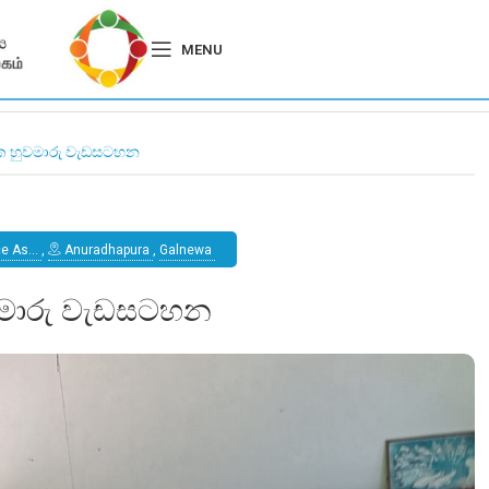
MENU
ික හුවමාරු වැඩසටහන
ce As…
,
Anuradhapura
,
Galnewa
වමාරු වැඩසටහන