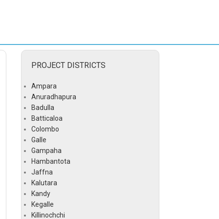
PROJECT DISTRICTS
Ampara
Anuradhapura
Badulla
Batticaloa
Colombo
Galle
Gampaha
Hambantota
Jaffna
Kalutara
Kandy
Kegalle
Killinochchi