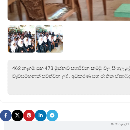
462 නෑගම සහ 473 මුස්නව සහජීවන කමිටු වල සිංහල ළමුන්
වැඩසටහනක් පවත්වන ලදි . අධිකරණ සහ ජාතික ඒකාබද්ධතා 
© Copyright 